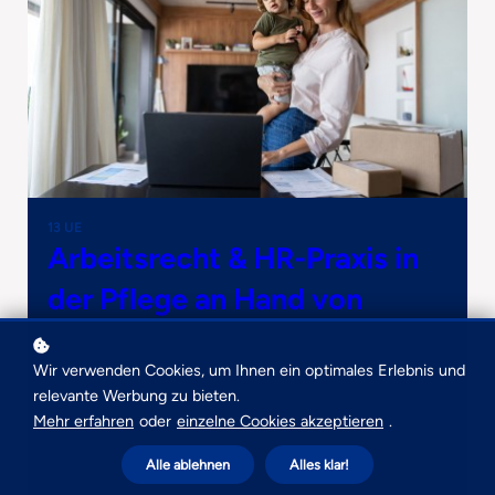
13 UE
Arbeitsrecht & HR-Praxis in
der Pflege an Hand von
Fallbeispielen
Wir verwenden Cookies, um Ihnen ein optimales Erlebnis und
relevante Werbung zu bieten.
Intensivkurs für Pflegedienstleitungen zur
Mehr erfahren
oder
einzelne Cookies akzeptieren
.
rechtssicheren Gestaltung von Arbeitsverhältnissen mit
Fallbeispielen.
Alle ablehnen
Alles klar!